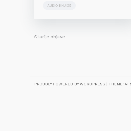
AUDIO KNJIGE
Navigacija
Starije objave
objava
PROUDLY POWERED BY WORDPRESS
|
THEME:
AIR