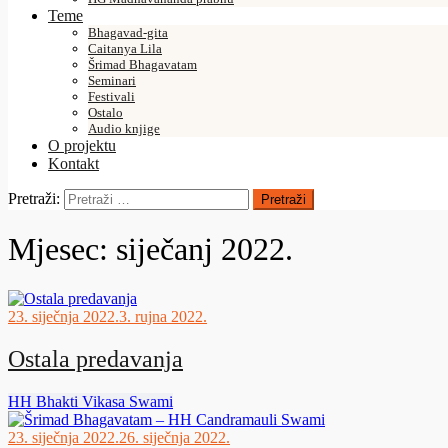
Teme
Bhagavad-gita
Caitanya Lila
Šrimad Bhagavatam
Seminari
Festivali
Ostalo
Audio knjige
O projektu
Kontakt
Pretraži:
Mjesec:
siječanj 2022.
23. siječnja 2022.
3. rujna 2022.
Ostala predavanja
HH Bhakti Vikasa Swami
23. siječnja 2022.
26. siječnja 2022.