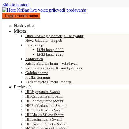
Skip to content
Toggle mobile menu
Naslovnica
Mjesta
Hram vedskog planetarija – Mayapur
Nova Jaladuta – Zagreb
Lički kamp
Lički kamp 2022.
Lički kamp 2023.
Koprivnica
Krišna Balaram hram – Vrindavan
Skupnost za zavest Krišne Ljubljana
Goloka dhama
Fruška Goranga
Retreat Svetog Imena Pohorje
Predavači
HH Jayapataka Swami
HH Candramauli Swami
HH Indradyumna Swami
HH Prahladananda Swami
HH Smita Krishna Swami
HH Bhakti Vikasa Swami
HH Sacinandana Swami
HH Krishna Kshetra Swami
HG Madhavananda prabhu