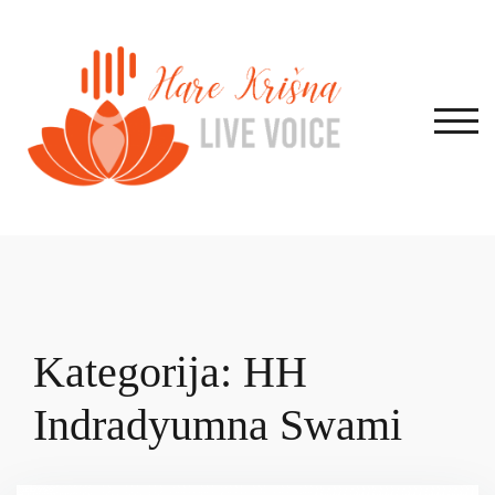
Skip
to
content
TOG
Kategorija:
HH
Indradyumna Swami