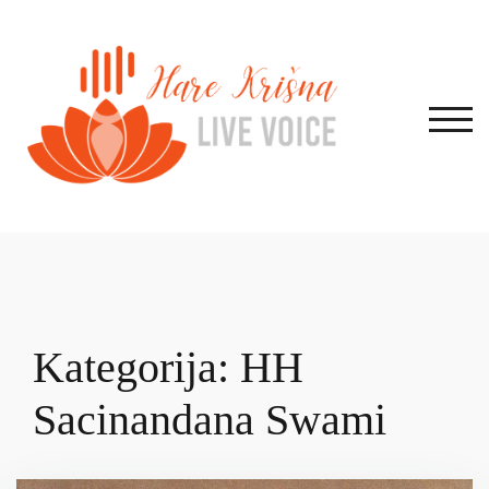
Skip
to
content
TOG
Kategorija:
HH
Sacinandana Swami