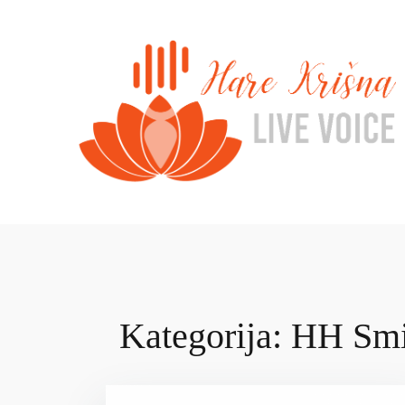
Skip
to
content
Kategorija:
HH Smi