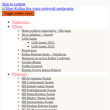
Skip to content
Toggle mobile menu
Naslovnica
Mjesta
Hram vedskog planetarija – Mayapur
Nova Jaladuta – Zagreb
Lički kamp
Lički kamp 2022.
Lički kamp 2023.
Koprivnica
Krišna Balaram hram – Vrindavan
Skupnost za zavest Krišne Ljubljana
Goloka dhama
Fruška Goranga
Retreat Svetog Imena Pohorje
Predavači
HH Jayapataka Swami
HH Candramauli Swami
HH Indradyumna Swami
HH Prahladananda Swami
HH Smita Krishna Swami
HH Bhakti Vikasa Swami
HH Sacinandana Swami
HH Krishna Kshetra Swami
HG Madhavananda prabhu