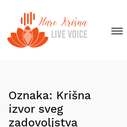
Skip
to
content
TOG
Oznaka:
Krišna
izvor sveg
zadovoljstva