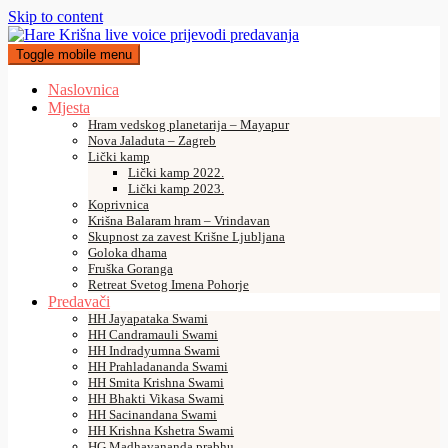
Skip to content
Toggle mobile menu
Naslovnica
Mjesta
Hram vedskog planetarija – Mayapur
Nova Jaladuta – Zagreb
Lički kamp
Lički kamp 2022.
Lički kamp 2023.
Koprivnica
Krišna Balaram hram – Vrindavan
Skupnost za zavest Krišne Ljubljana
Goloka dhama
Fruška Goranga
Retreat Svetog Imena Pohorje
Predavači
HH Jayapataka Swami
HH Candramauli Swami
HH Indradyumna Swami
HH Prahladananda Swami
HH Smita Krishna Swami
HH Bhakti Vikasa Swami
HH Sacinandana Swami
HH Krishna Kshetra Swami
HG Madhavananda prabhu