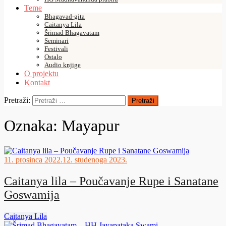
Teme
Bhagavad-gita
Caitanya Lila
Šrimad Bhagavatam
Seminari
Festivali
Ostalo
Audio knjige
O projektu
Kontakt
Pretraži:
Oznaka:
Mayapur
11. prosinca 2022.
12. studenoga 2023.
Caitanya lila – Poučavanje Rupe i Sanatane
Goswamija
Caitanya Lila