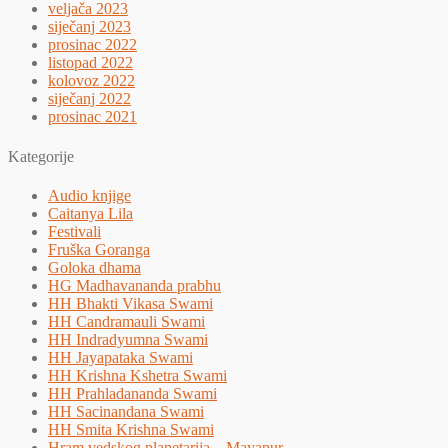
veljača 2023
siječanj 2023
prosinac 2022
listopad 2022
kolovoz 2022
siječanj 2022
prosinac 2021
Kategorije
Audio knjige
Caitanya Lila
Festivali
Fruška Goranga
Goloka dhama
HG Madhavananda prabhu
HH Bhakti Vikasa Swami
HH Candramauli Swami
HH Indradyumna Swami
HH Jayapataka Swami
HH Krishna Kshetra Swami
HH Prahladananda Swami
HH Sacinandana Swami
HH Smita Krishna Swami
Hram vedskog planetarija – Mayapur