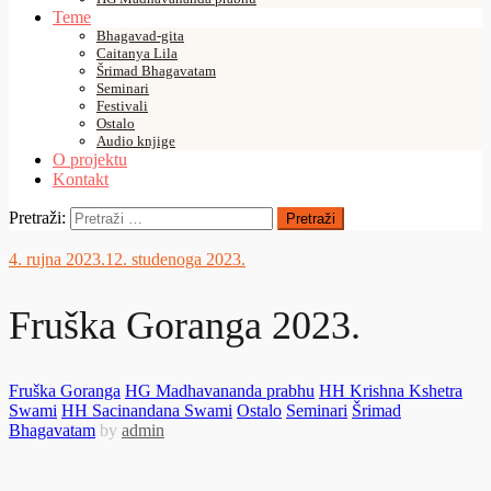
Teme
Bhagavad-gita
Caitanya Lila
Šrimad Bhagavatam
Seminari
Festivali
Ostalo
Audio knjige
O projektu
Kontakt
Pretraži:
4. rujna 2023.
12. studenoga 2023.
Fruška Goranga 2023.
Fruška Goranga
HG Madhavananda prabhu
HH Krishna Kshetra
Swami
HH Sacinandana Swami
Ostalo
Seminari
Šrimad
Bhagavatam
by
admin
04/09/2023