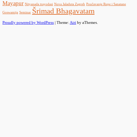
Mayapur
Nityanada trayodasi
Nova Jaladuta Zagreb
Poučavanje Rupe i Sanatane
Šrimad Bhagavatam
Goswamija
Seminar
Proudly powered by WordPress
|
Theme:
Airi
by aThemes.