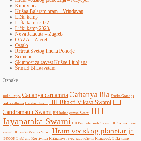
Koprivnica
Krišna Balaram hram – Vrindavan
Lički kamp
Lički kamp 2022.
Lički kamp 2023.
Nova Jaladuta – Zagreb
OAZA – Zagreb
Ostalo
Retreat Svetog Imena Pohorje
Seminari
Skupnost za zavest Krišne Ljubljana
Šrimad Bhagavatam
Oznake
Caitanya lila
Caitanya caritamrta
audio knjiga
Fruška Goranga
HH Bhakti Vikasa Swami
HH
Goloka dhama
Haridas Thakur
HH
Candramauli Swami
HH Indradyumna Swami
Jayapataka Swami
HH Prahladananda Swami
HH Sacinandana
Hram vedskog planetarija
Swami
HH Smita Krishna Swami
ISKCON Ljubljana
Koprivnica
Krišna izvor sveg zadovoljstva
Krsnabook
Lički kamp