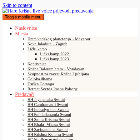
Skip to content
Toggle mobile menu
Naslovnica
Mjesta
Hram vedskog planetarija – Mayapur
Nova Jaladuta – Zagreb
Lički kamp
Lički kamp 2022.
Lički kamp 2023.
Koprivnica
Krišna Balaram hram – Vrindavan
Skupnost za zavest Krišne Ljubljana
Goloka dhama
Fruška Goranga
Retreat Svetog Imena Pohorje
Predavači
HH Jayapataka Swami
HH Candramauli Swami
HH Indradyumna Swami
HH Prahladananda Swami
HH Smita Krishna Swami
HH Bhakti Vikasa Swami
HH Sacinandana Swami
HH Krishna Kshetra Swami
HG Madhavananda prabhu