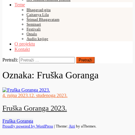
Teme
Bhagavad-gita
Caitanya Lila
Šrimad Bhagavatam
Seminari
Festivali
Ostalo
Audio knjige
O projektu
Kontakt
Pretraži:
Oznaka:
Fruška Goranga
4. rujna 2023.
12. studenoga 2023.
Fruška Goranga 2023.
Fruška Goranga
Proudly powered by WordPress
|
Theme:
Airi
by aThemes.