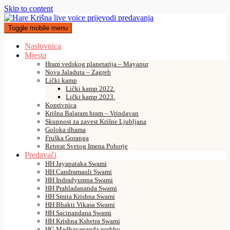
Skip to content
Toggle mobile menu
Naslovnica
Mjesta
Hram vedskog planetarija – Mayapur
Nova Jaladuta – Zagreb
Lički kamp
Lički kamp 2022.
Lički kamp 2023.
Koprivnica
Krišna Balaram hram – Vrindavan
Skupnost za zavest Krišne Ljubljana
Goloka dhama
Fruška Goranga
Retreat Svetog Imena Pohorje
Predavači
HH Jayapataka Swami
HH Candramauli Swami
HH Indradyumna Swami
HH Prahladananda Swami
HH Smita Krishna Swami
HH Bhakti Vikasa Swami
HH Sacinandana Swami
HH Krishna Kshetra Swami
HG Madhavananda prabhu